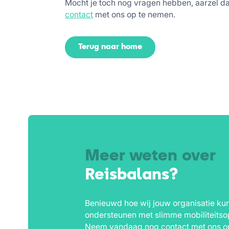
Mocht je toch nog vragen hebben, aarzel d
contact
met ons op te nemen.
Terug naar home
Meer weten over
Reisbalans?
Benieuwd hoe wij jouw organisatie ku
ondersteunen met slimme mobiliteitso
Neem vandaag nog contact met ons o