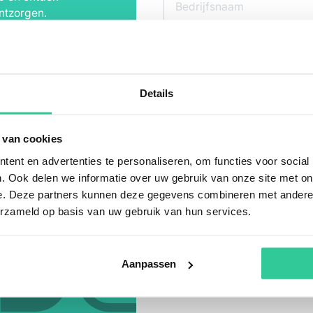
ntzorgen.
Telefoonnummer
Details
Bericht
*
 van cookies
ent en advertenties te personaliseren, om functies voor social
. Ook delen we informatie over uw gebruik van onze site met on
e. Deze partners kunnen deze gegevens combineren met andere i
erzameld op basis van uw gebruik van hun services.
Ik geef toestemming dat mijn per
worden gebruikt om mijn aanvraag
Voor meer info zie het
privacystat
Aanpassen
*
= verplicht