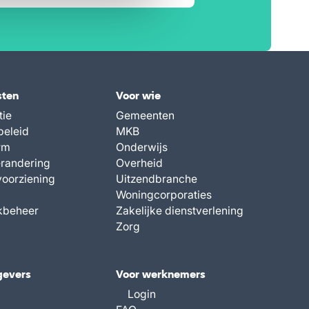
sten
Voor wie
tie
Gemeenten
beleid
MKB
rm
Onderwijs
randering
Overheid
voorziening
Uitzendbranche
Woningcorporaties
kbeheer
Zakelijke dienstverlening
Zorg
gevers
Voor werknemers
Login