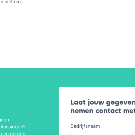
an niet om
Laat jouw gegeven
nemen contact met
nnen
Bedrijfsnaam
plossingen?
p en ontdek