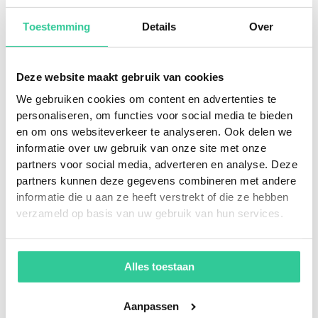
Volledige ritgeschiedenis, FAQ’s en onboarding
beschikbaar
Toestemming
Details
Over
Realtime inzicht voor beheerders geeft direct zicht
op locatie, gebruik, accucapaciteit en
bezettingsgraad van voertuigen
Deze website maakt gebruik van cookies
Automatische rapportages en inzichten maken
We gebruiken cookies om content en advertenties te
sturen op efficiëntie en inzet mogelijk
personaliseren, om functies voor social media te bieden
Werk flexibel door het instellen van groepen
en om ons websiteverkeer te analyseren. Ook delen we
gebruikers en voertuigen
informatie over uw gebruik van onze site met onze
partners voor social media, adverteren en analyse. Deze
partners kunnen deze gegevens combineren met andere
informatie die u aan ze heeft verstrekt of die ze hebben
verzameld op basis van uw gebruik van hun services.
Zo werkt het Reisbalans
Alles toestaan
Deelplatform
Aanpassen