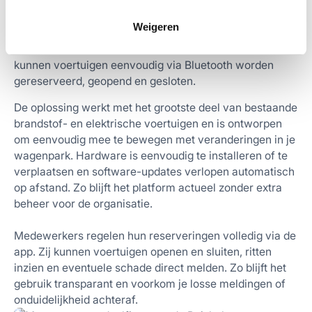
Het Reisbalans Deelplatform combineert slimme
hardware met betrouwbare software. Auto’s worden
Weigeren
uitgerust met Webfleet- en Wironboxen, terwijl fietsen
worden voorzien van een AXA Bluetooth-slot. Hiermee
kunnen voertuigen eenvoudig via Bluetooth worden
gereserveerd, geopend en gesloten.
De oplossing werkt met het grootste deel van bestaande
brandstof- en elektrische voertuigen en is ontworpen
om eenvoudig mee te bewegen met veranderingen in je
wagenpark. Hardware is eenvoudig te installeren of te
verplaatsen en software-updates verlopen automatisch
op afstand. Zo blijft het platform actueel zonder extra
beheer voor de organisatie.
Medewerkers regelen hun reserveringen volledig via de
app. Zij kunnen voertuigen openen en sluiten, ritten
inzien en eventuele schade direct melden. Zo blijft het
gebruik transparant en voorkom je losse meldingen of
onduidelijkheid achteraf.