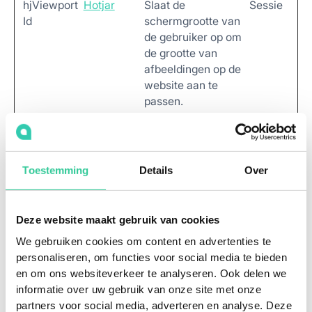
hjViewport
Hotjar
Slaat de
Sessie
Id
schermgrootte van
de gebruiker op om
de grootte van
afbeeldingen op de
website aan te
passen.
orionV3#i
Vimeo
Wordt gebruikt om
Perman
dentity
de interactie van
ent
gebruikers met
Toestemming
Details
Over
embedded inhoud
bij te houden.
snowplow
Leadinfo
Registreert
Perman
Deze website maakt gebruik van cookies
OutQueue
statistische
ent
We gebruiken cookies om content en advertenties te
_#_post2
gegevens over het
personaliseren, om functies voor social media te bieden
gedrag van
en om ons websiteverkeer te analyseren. Ook delen we
bezoekers aan de
informatie over uw gebruik van onze site met onze
website. Gebruikt
partners voor social media, adverteren en analyse. Deze
voor interne