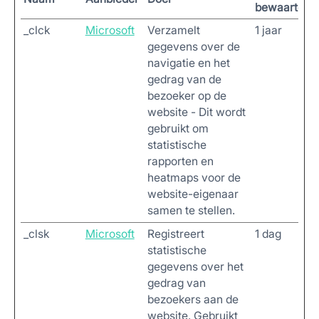
bewaartermi
_clck
Microsoft
Verzamelt
1 jaar
gegevens over de
navigatie en het
gedrag van de
bezoeker op de
website - Dit wordt
gebruikt om
statistische
rapporten en
heatmaps voor de
website-eigenaar
samen te stellen.
_clsk
Microsoft
Registreert
1 dag
statistische
gegevens over het
gedrag van
bezoekers aan de
website. Gebruikt