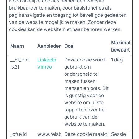
Noodzakelijke cookies helpen een website
bruikbaarder te maken, door basisfuncties als
paginanavigatie en toegang tot beveiligde gedeelten
van de website mogelijk te maken. Zonder deze
cookies kan de website niet naar behoren werken.
Maximale
Naam
Aanbieder
Doel
bewaartermi
__cf_bm
LinkedIn
Deze cookie wordt
1 dag
[x2]
Vimeo
gebruikt om
onderscheid te
maken tussen
mensen en bots. Dit
is gunstig voor de
website om juiste
rapporten over het
gebruik van de
website te maken.
_cfuvid
www.reisb
Deze cookie maakt
Sessie