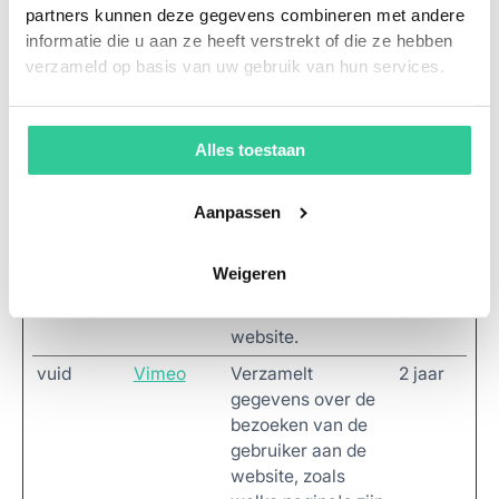
partners kunnen deze gegevens combineren met andere
analyse door de
informatie die u aan ze heeft verstrekt of die ze hebben
beheerder van de
verzameld op basis van uw gebruik van hun services.
website.
snowplow
Leadinfo
Registreert
Perman
OutQueue
statistische
ent
Alles toestaan
_#_post2.e
gegevens over het
xpires
gedrag van
bezoekers aan de
Aanpassen
website. Gebruikt
voor interne
Weigeren
analyse door de
beheerder van de
website.
vuid
Vimeo
Verzamelt
2 jaar
gegevens over de
bezoeken van de
gebruiker aan de
website, zoals