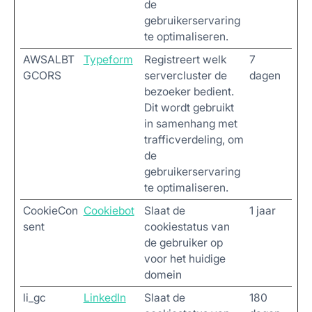
de
gebruikerservaring
te optimaliseren.
AWSALBT
Typeform
Registreert welk
7
GCORS
servercluster de
dagen
bezoeker bedient.
Dit wordt gebruikt
in samenhang met
trafficverdeling, om
de
gebruikerservaring
te optimaliseren.
CookieCon
Cookiebot
Slaat de
1 jaar
sent
cookiestatus van
de gebruiker op
voor het huidige
domein
li_gc
LinkedIn
Slaat de
180