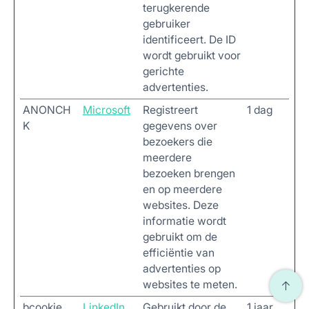
terugkerende
gebruiker
identificeert. De ID
wordt gebruikt voor
gerichte
advertenties.
ANONCH
Microsoft
Registreert
1 dag
K
gegevens over
bezoekers die
meerdere
bezoeken brengen
en op meerdere
websites. Deze
informatie wordt
gebruikt om de
efficiëntie van
advertenties op
websites te meten.
bcookie
LinkedIn
Gebruikt door de
1 jaar