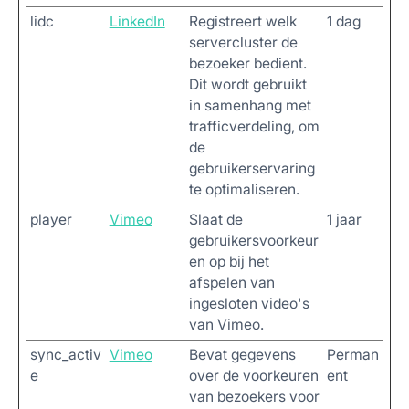
lidc
LinkedIn
Registreert welk
1 dag
servercluster de
bezoeker bedient.
Dit wordt gebruikt
in samenhang met
trafficverdeling, om
de
gebruikerservaring
te optimaliseren.
player
Vimeo
Slaat de
1 jaar
gebruikersvoorkeur
en op bij het
afspelen van
ingesloten video's
van Vimeo.
sync_activ
Vimeo
Bevat gegevens
Perman
e
over de voorkeuren
ent
van bezoekers voor