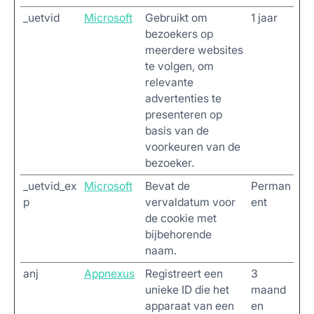
_uetvid
Microsoft
Gebruikt om
1 jaar
bezoekers op
meerdere websites
te volgen, om
relevante
advertenties te
presenteren op
basis van de
voorkeuren van de
bezoeker.
_uetvid_ex
Microsoft
Bevat de
Perman
p
vervaldatum voor
ent
de cookie met
bijbehorende
naam.
anj
Appnexus
Registreert een
3
unieke ID die het
maand
apparaat van een
en