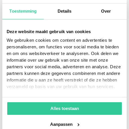
Toestemming
Details
Over
ANWB
“Rittenregistratie werkt super
Deze website maakt gebruik van cookies
eenvoudig met Reisbalans”
We gebruiken cookies om content en advertenties te
Sinds 2020 klant bij Reisbalans: ANWB! In deze
personaliseren, om functies voor social media te bieden
case lees je hoe de ANWB Reisbalans in de
en om ons websiteverkeer te analyseren. Ook delen we
praktijk gebruikt.
informatie over uw gebruik van onze site met onze
partners voor social media, adverteren en analyse. Deze
partners kunnen deze gegevens combineren met andere
informatie die u aan ze heeft verstrekt of die ze hebben
Lees meer
verzameld op basis van uw gebruik van hun services.
Bekijk alle klantverhalen
Alles toestaan
Aanpassen
De voordelen van Reisbalans