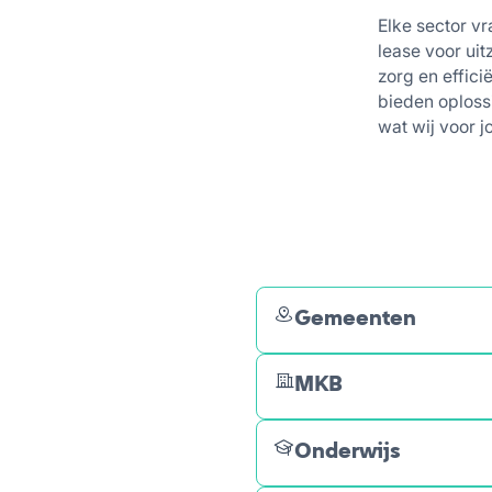
Elke sector vr
lease voor uit
zorg en effic
bieden oplossi
wat wij voor 
Gemeenten
MKB
Onderwijs