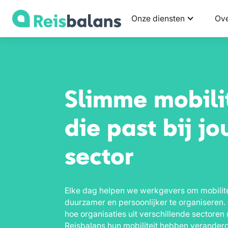
Onze diensten
Ove
Voor wie
Slimme mobili
die past bij j
sector
Elke dag helpen we werkgevers om mobilite
duurzamer en persoonlijker te organiseren.
hoe organisaties uit verschillende sectoren
Reisbalans hun mobiliteit hebben veranderd