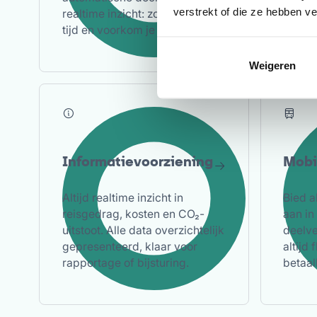
verstrekt of die ze hebben v
realtime inzicht: zo bespaar je
CSRD e
tijd en voorkom je fouten.
lagere
Weigeren
Informatievoorziening
Mobil
Altijd realtime inzicht in
Bied a
reisgedrag, kosten en CO₂-
aan in
uitstoot. Alle data overzichtelijk
deelve
gepresenteerd, klaar voor
altijd 
rapportage of bijsturing.
betaal