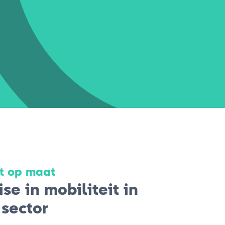
it op maat
se in mobiliteit in
 sector