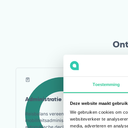
Ont
Toestemming
Advi
Administratie
Deze website maakt gebruik
Stel e
We gebruiken cookies om cont
Reisbalans vereenvoudigt de
mobili
websiteverkeer te analyseren
mobiliteitsadministratie. Van
expert
media, adverteren en analys
automatische declaraties tot
wetge