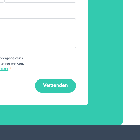
soonsgegevens
 te verwerken.
ement
*