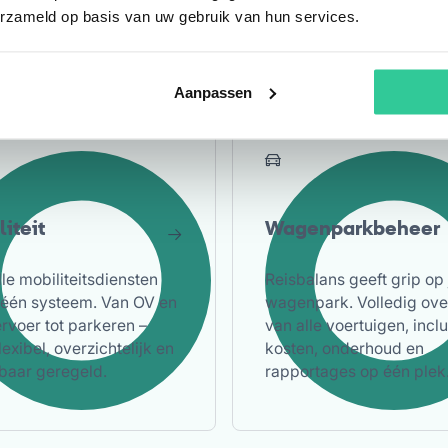
erzameld op basis van uw gebruik van hun services.
n werkt gericht aan
app en jij benut je midde
 CO₂-uitstoot.
optimaal.
Aanpassen
iteit
Wagenparkbeheer
lle mobiliteitsdiensten
Reisbalans geeft grip op 
 één systeem. Van OV en
wagenpark. Volledig ove
rvoer tot parkeren –
van alle voertuigen, inclu
flexibel, overzichtelijk en
kosten, onderhoud en
baar geregeld.
rapportages op één plek