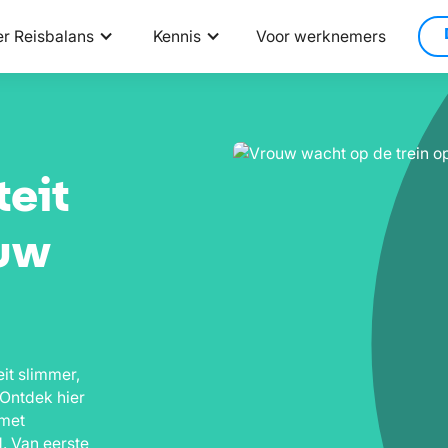
r Reisbalans
Kennis
Voor werknemers
teit
ouw
it slimmer,
 Ontdek hier
 met
. Van eerste