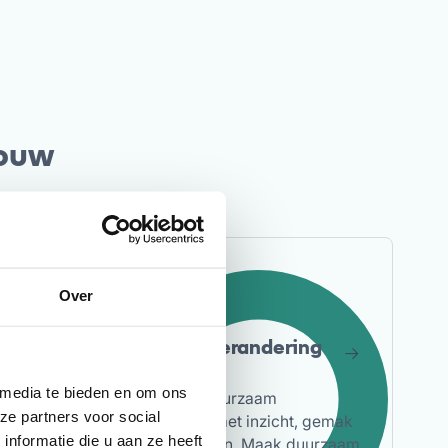
jouw
Over
Gedragsverandering
 media te bieden en om ons
nen je
Stimuleer duurzaam
ze partners voor social
reisgedrag met inzicht, gemak
nformatie die u aan ze heeft
a de
en beloningen. Maak duurzaam