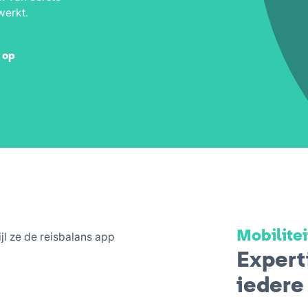
werkt.
 op
Mobilite
Experti
iedere