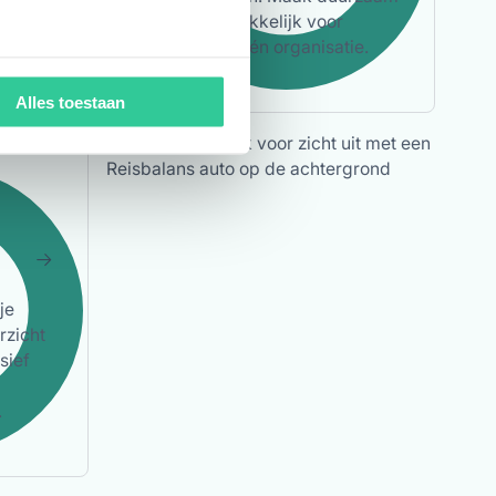
len
reizen aantrekkelijk voor
werknemers én organisatie.
Alles toestaan
je
rzicht
sief
.