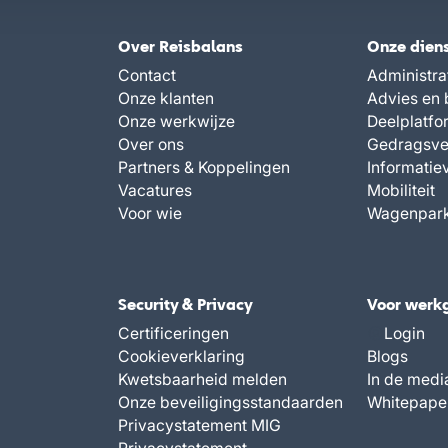
Over Reisbalans
Onze dien
Contact
Administra
Onze klanten
Advies en 
Onze werkwijze
Deelplatfo
Over ons
Gedragsve
Partners & Koppelingen
Informatie
Vacatures
Mobiliteit
Voor wie
Wagenpar
Security & Privacy
Voor werk
Certificeringen
Login
Cookieverklaring
Blogs
Kwetsbaarheid melden
In de medi
Onze beveiligingsstandaarden
Whitepape
Privacystatement MIG