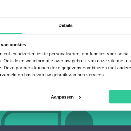
Bericht
*
Details
 van cookies
ent en advertenties te personaliseren, om functies voor social
. Ook delen we informatie over uw gebruik van onze site met on
Ik geef toestemming dat mijn per
e. Deze partners kunnen deze gegevens combineren met andere i
worden gebruikt om mijn aanvraag
Voor meer info zie het
privacystat
erzameld op basis van uw gebruik van hun services.
*
= verplicht
Aanpassen