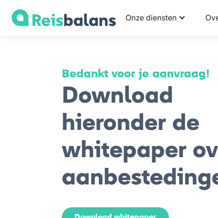
Onze diensten
Ove
Bedankt voor je aanvraag!
Download
hieronder de
whitepaper ov
aanbesteding
Download whitepaper