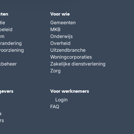
sten
Voor wie
tie
Gemeenten
beleid
MKB
rm
Onderwijs
randering
Overheid
voorziening
Uitzendbranche
Woningcorporaties
kbeheer
Zakelijke dienstverlening
Zorg
gevers
Voor werknemers
Login
FAQ
a
rs