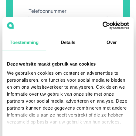
Telefoonnummer
E-mailadres
*
Toestemming
Details
Over
Bericht
*
Deze website maakt gebruik van cookies
We gebruiken cookies om content en advertenties te
personaliseren, om functies voor social media te bieden
en om ons websiteverkeer te analyseren. Ook delen we
informatie over uw gebruik van onze site met onze
partners voor social media, adverteren en analyse. Deze
Ik geef toestemming dat mijn
partners kunnen deze gegevens combineren met andere
persoonsgegevens worden gebruikt om mijn
informatie die u aan ze heeft verstrekt of die ze hebben
aanvraag te verwerken. Voor meer info zie het
verzameld op basis van uw gebruik van hun services.
privacystatement
*