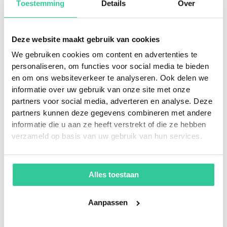
Toestemming
Details
Over
Er moet voldoende saldo beschikbaar zijn in je
account
Deze website maakt gebruik van cookies
We gebruiken cookies om content en advertenties te
Kosten
personaliseren, om functies voor social media te bieden
en om ons websiteverkeer te analyseren. Ook delen we
Prijs per uur: € 5,50
informatie over uw gebruik van onze site met onze
Prijs per dag: € 44,-
partners voor social media, adverteren en analyse. Deze
Prijs per gereden kilometer: € 0,45
partners kunnen deze gegevens combineren met andere
Overschrijding van gereserveerde tijd: € 50,-
informatie die u aan ze heeft verstrekt of die ze hebben
(+ gebruikskosten)
verzameld op basis van uw gebruik van hun services.
Eigen risico bij schade of diefstal: € 450,- per
geval
Extra reinigen van een vervuilde auto:
Alles toestaan
Werkelijke kosten bij Greenest Carwash
Voor het gebruik van de deelauto betaal je
Aanpassen
geen abonnementskosten of borg. Je betaalt
alleen voor de tijd die je reserveert en de