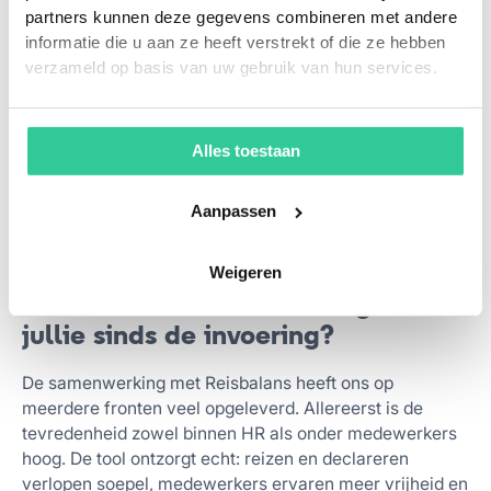
partners kunnen deze gegevens combineren met andere
Sterke interne communicatie over het waarom en wat
informatie die u aan ze heeft verstrekt of die ze hebben
het medewerkers oplevert, via nieuwsbrieven, intranet
verzameld op basis van uw gebruik van hun services.
en teamsessies. Er was een testgroep met
ambassadeurs per locatie en er werden structureel
feedbackrondes georganiseerd, bijvoorbeeld om meer
Alles toestaan
detail toe te voegen in het transactieoverzicht. HR en IT
hebben de koppelingen strak neergezet om de
Aanpassen
salarisverwerking en datastromen te vereenvoudigen.
Weigeren
Welke concrete veranderingen zien
jullie sinds de invoering?
De samenwerking met Reisbalans heeft ons op
meerdere fronten veel opgeleverd. Allereerst is de
tevredenheid zowel binnen HR als onder medewerkers
hoog. De tool ontzorgt echt: reizen en declareren
verlopen soepel, medewerkers ervaren meer vrijheid en