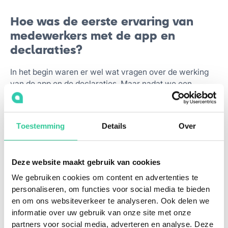
Hoe was de eerste ervaring van
medewerkers met de app en
declaraties?
In het begin waren er wel wat vragen over de werking
van de app en de declaraties. Maar nadat we een
duidelijke handleiding en een korte interne training
hadden gegeven, ging dat eigenlijk heel soepel. De
helpdesk van Reisbalans reageerde snel en hielp goed
Toestemming
Details
Over
bij de opstartfase. We merkten dat het gebruik van de
app ook een bewustwording teweegbracht:
medewerkers zagen ineens hoeveel kilometers ze
Deze website maakt gebruik van cookies
aflegden en wat dat betekende voor hun CO₂-uitstoot.
We gebruiken cookies om content en advertenties te
personaliseren, om functies voor social media te bieden
Wat hebben jullie gedaan om
en om ons websiteverkeer te analyseren. Ook delen we
medewerkers mee te krijgen in
informatie over uw gebruik van onze site met onze
partners voor social media, adverteren en analyse. Deze
deze verandering?