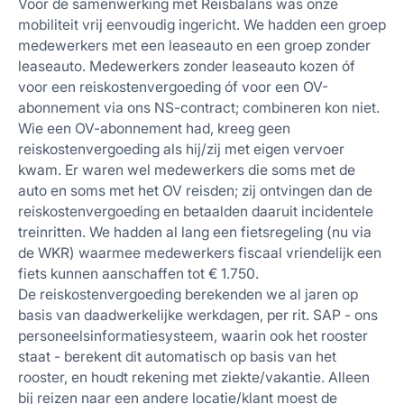
Voor de samenwerking met Reisbalans was onze
mobiliteit vrij eenvoudig ingericht. We hadden een groep
medewerkers met een leaseauto en een groep zonder
leaseauto. Medewerkers zonder leaseauto kozen óf
voor een reiskostenvergoeding óf voor een OV-
abonnement via ons NS-contract; combineren kon niet.
Wie een OV-abonnement had, kreeg geen
reiskostenvergoeding als hij/zij met eigen vervoer
kwam. Er waren wel medewerkers die soms met de
auto en soms met het OV reisden; zij ontvingen dan de
reiskostenvergoeding en betaalden daaruit incidentele
treinritten. We hadden al lang een fietsregeling (nu via
de WKR) waarmee medewerkers fiscaal vriendelijk een
fiets kunnen aanschaffen tot € 1.750.
De reiskostenvergoeding berekenden we al jaren op
basis van daadwerkelijke werkdagen, per rit. SAP - ons
personeelsinformatiesysteem, waarin ook het rooster
staat - berekent dit automatisch op basis van het
rooster, en houdt rekening met ziekte/vakantie. Alleen
bij reizen naar een andere locatie/klant moest de