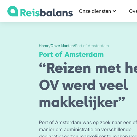
Onze diensten
Ove
Home
/
Onze klanten
/
Port of Amsterdam
Port of Amsterdam
“Reizen met h
OV werd veel
makkelijker”
Port of Amsterdam was op zoek naar een ef
manier om administratie en verschillende
declaratiesoorten makkelijker te maken voo