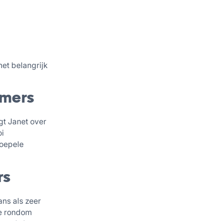
et belangrijk
emers
t Janet over
oi
soepele
rs
ns als zeer
ie rondom