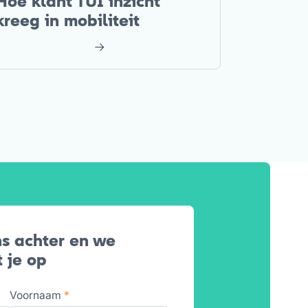
Hoe klant TUI inzicht
kreeg in mobiliteit
s achter en we
 je op
Voornaam
*