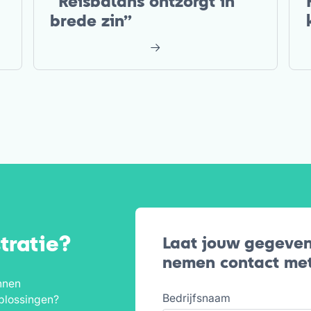
“Reisbalans ontzorgt in
brede zin”
tratie?
Laat jouw gegeven
nemen contact met
nnen
Bedrijfsnaam
plossingen?