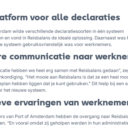
atform voor alle declaraties
erdam wilde verschillende declaratiesoorten in één systeem
 en vond in Reisbalans de ideale oplossing. Daarnaast was h
we systeem gebruiksvriendelijk was voor werknemers.
re communicatie naar werkn
atie hebben we heel erg samen met Reisbalans gedaan”, zeg
nkondiging. “Het mooie aan Reisbalans is dat ze een heel mo
lan hebben liggen dat je kunt gebruiken.” Dit hielp bij een 
r het nieuwe systeem.
eve ervaringen van werkneme
s van Port of Amsterdam hebben de overgang naar Reisbala
ren. “En vooral omdat zij geholpen werden in hun administrat