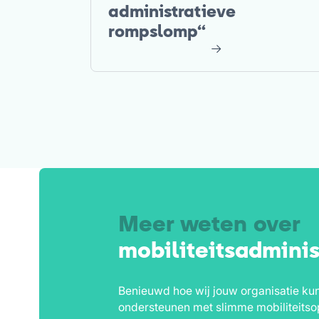
administratieve
rompslomp“
Meer weten over
mobiliteitsadminis
Benieuwd hoe wij jouw organisatie ku
ondersteunen met slimme mobiliteitso