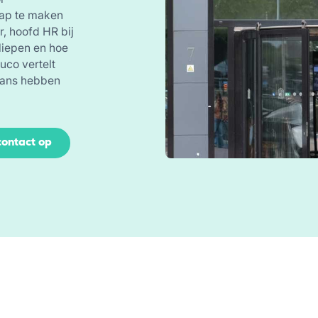
tap te maken
, hoofd HR bij
liepen en hoe
uco vertelt
alans hebben
ontact op