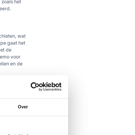
 zoals het
eerd.
chieten, wat
ipe gaat het
met de
demo voor
llen en de
Over