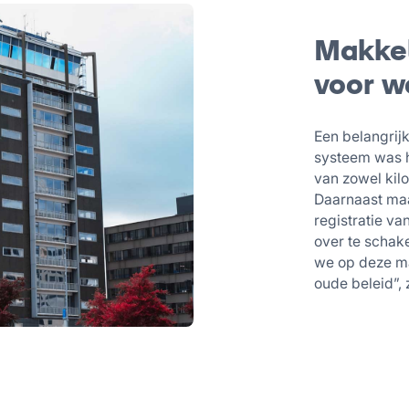
Makkel
voor w
Een belangrij
systeem was h
van zowel kil
Daarnaast ma
registratie va
over te schak
we op deze ma
oude beleid”, 