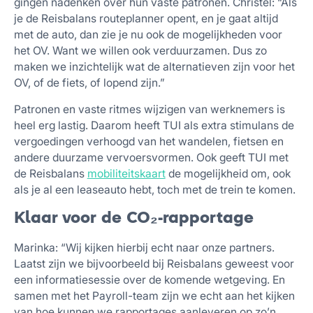
gingen nadenken over hun vaste patronen. Christel: “Als
je de Reisbalans routeplanner opent, en je gaat altijd
met de auto, dan zie je nu ook de mogelijkheden voor
het OV. Want we willen ook verduurzamen. Dus zo
maken we inzichtelijk wat de alternatieven zijn voor het
OV, of de fiets, of lopend zijn.”
Patronen en vaste ritmes wijzigen van werknemers is
heel erg lastig. Daarom heeft TUI als extra stimulans de
vergoedingen verhoogd van het wandelen, fietsen en
andere duurzame vervoersvormen. Ook geeft TUI met
de Reisbalans
mobiliteitskaart
de mogelijkheid om, ook
als je al een leaseauto hebt, toch met de trein te komen.
Klaar voor de CO₂-rapportage
Marinka: “Wij kijken hierbij echt naar onze partners.
Laatst zijn we bijvoorbeeld bij Reisbalans geweest voor
een informatiesessie over de komende wetgeving. En
samen met het Payroll-team zijn we echt aan het kijken
van hoe kunnen we rapportages aanleveren op zo’n