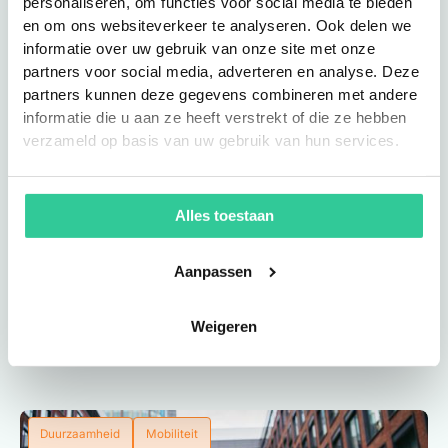
personaliseren, om functies voor social media te bieden
Vergoedingen
Mobiliteitsbeleid
Mobiliteit
en om ons websiteverkeer te analyseren. Ook delen we
informatie over uw gebruik van onze site met onze
partners voor social media, adverteren en analyse. Deze
partners kunnen deze gegevens combineren met andere
informatie die u aan ze heeft verstrekt of die ze hebben
verzameld op basis van uw gebruik van hun services.
Alles toestaan
Welke vergoeding stuurt écht
het reisgedrag van je
Aanpassen
medewerkers?
Weigeren
Lees blog
Duurzaamheid
Mobiliteit