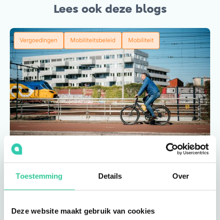
Lees ook deze blogs
Vergoedingen
Mobiliteitsbeleid
Mobiliteit
Welke vergoeding stuurt écht
het reisgedrag van je
medewerkers?
Toestemming
Details
Over
Lees blog
Deze website maakt gebruik van cookies